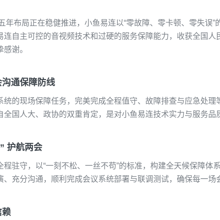
五年布局正在稳健推进，
小鱼易连以“零故障、零卡顿、零失误”
易连
自主可控的音
视频技术和过硬的服务保障能力，收获全国
人
挚感谢。
会沟通保障
防线
系统的
现场保障
任务，完美完成全程值守、
故障排查
与
应急处理
自
全国
人大、政协
的
双重
肯定，是对小鱼易连技术实力与服务
品
” 护航
两会
全程驻守，以“一刻不松、
一丝不苟
”的标准，构建全天候保障体
演、充分沟通，顺利
完成
会议
系统部署与联调测试，确保每一场
信赖