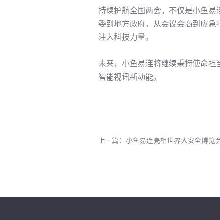
持续
护航全国两会，
不仅是小鱼易
委到地方政府，从
会议会商
到
应急
注入科技
力量
。
未来，小鱼易连将继续
秉持使命担
智能
视讯
新动能
。
上一篇：
小鱼易连亮相世界大安全博览