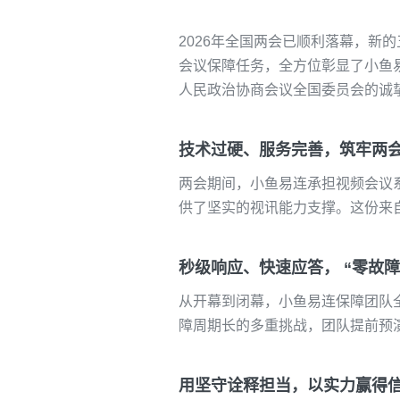
2026年全国两会
已顺利
落幕，
新的
会议保障任务
，
全方位彰显了
小鱼
人民政治协商会议全国委员会
的诚
技术
过硬、
服务完善
，筑牢
两
两会期间，
小鱼易连承担视频会议
供了
坚实的
视讯能力支撑
。这份来
秒级响应、快速应答
， “零故障
从开幕到闭幕，小鱼易连保障团队
障周期长的多重挑战，团队提前
预
用坚守诠释担当，以实力赢得