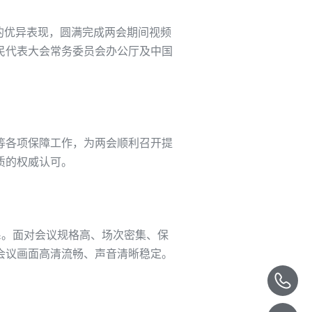
的优异表现，圆满完成
两会期间
视频
民代表大会常务委员
会办公厅
及
中国
等各项保障工作
，为
两会
顺利召开
提
质
的权威认可。
系。面对会议规格高、场次密集、保
会议画面高清流畅、声音清晰稳定。