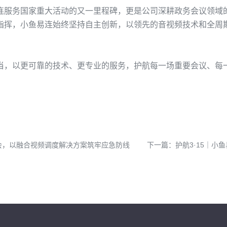
连
服务国家重大活动
的
又一里程碑
，更是公司深耕政务会议
领域
指挥，小鱼易连始终坚持自主创新，以领先的
音
视频技术和全周
当
，以更可靠的技术、更专业的服务，护航每一
场
重要会议、每
会，以融合视频调度解决方案筑牢应急防线
下一篇：
护航3·15｜